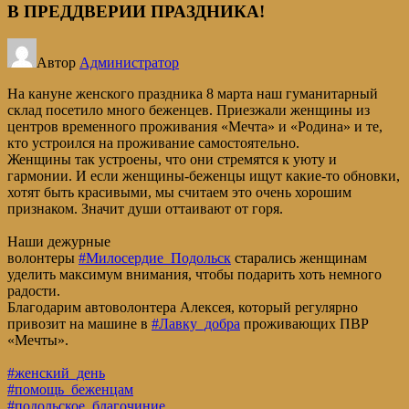
В ПРЕДДВЕРИИ ПРАЗДНИКА!
Автор
Администратор
На кануне женского праздника 8 марта наш гуманитарный
склад посетило много беженцев. Приезжали женщины из
центров временного проживания «Мечта» и «Родина» и те,
кто устроился на проживание самостоятельно.
Женщины так устроены, что они стремятся к уюту и
гармонии. И если женщины-беженцы ищут какие-то обновки,
хотят быть красивыми, мы считаем это очень хорошим
признаком. Значит души оттаивают от горя.
Наши дежурные
волонтеры
#Милосердие_Подольск
старались женщинам
уделить максимум внимания, чтобы подарить хоть немного
радости.
Благодарим автоволонтера Алексея, который регулярно
привозит на машине в
#Лавку_добра
проживающих ПВР
«Мечты».
#женский_день
#помощь_беженцам
#подольское_благочиние