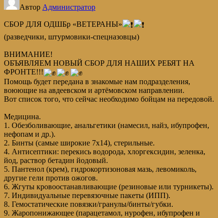
Автор
Администратор
СБОР ДЛЯ ОДШБр «ВЕТЕРАНЫ»
(разведчики, штурмовики-спецназовцы)
ВНИМАНИЕ!
ОБЪЯВЛЯЕМ НОВЫЙ СБОР ДЛЯ НАШИХ РЕБЯТ НА
ФРОНТЕ!!!
Помощь будет передана в знакомые нам подразделения,
воюющие на авдеевском и артёмовском направлении.
Вот список того, что сейчас необходимо бойцам на передовой.
Медицина.
1. Обезболивающие, анальгетики (намесил, найз, ибупрофен,
нефопам и др.).
2. Бинты (самые широкие 7х14), стерильные.
4. Антисептики: перекись водорода, хлоргексидин, зеленка,
йод, раствор бетадин йодовый.
5. Пантенол (крем), гидрокортизоновая мазь, левомиколь,
другие гели против ожогов.
6. Жгуты кровоостанавливающие (резиновые или турникеты).
7. Индивидуальные перевязочные пакеты (ИПП).
8. Гемостатические повязки/гранулы/бинты/губки.
9. Жаропонижающее (парацетамол, нурофен, ибупрофен и