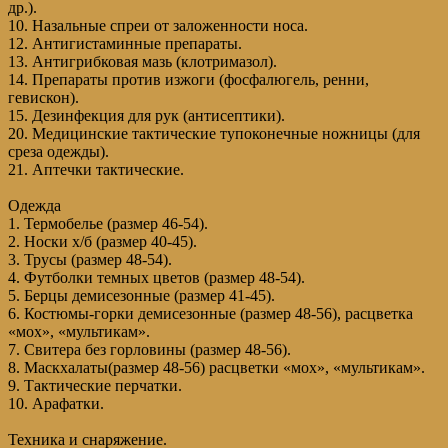
др.).
10. Назальные спреи от заложенности носа.
12. Антигистаминные препараты.
13. Антигрибковая мазь (клотримазол).
14. Препараты против изжоги (фосфалюгель, ренни,
гевискон).
15. Дезинфекция для рук (антисептики).
20. Медицинские тактические тупоконечные ножницы (для
среза одежды).
21. Аптечки тактические.
Одежда
1. Термобелье (размер 46-54).
2. Носки х/б (размер 40-45).
3. Трусы (размер 48-54).
4. Футболки темных цветов (размер 48-54).
5. Берцы демисезонные (размер 41-45).
6. Костюмы-горки демисезонные (размер 48-56), расцветка
«мох», «мультикам».
7. Свитера без горловины (размер 48-56).
8. Маскхалаты(размер 48-56) расцветки «мох», «мультикам».
9. Тактические перчатки.
10. Арафатки.
Техника и снаряжение.