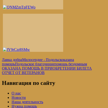
Лавка добра
Милосердие - Подольск
оказана
помощь
Подольское благочиние
помощь бездомным
Навигация
Предыдущая
ОКАЗАНА ПОМОЩЬ В ПРИОБРЕТЕНИИ БИЛЕТА
запись:
Следующая
ОТЧЕТ ОТ ВЕТЕРАНОВ
по
запись:
записям
Навигация по сайту
О нас
Новости
Наша деятельность
Нужна помощь