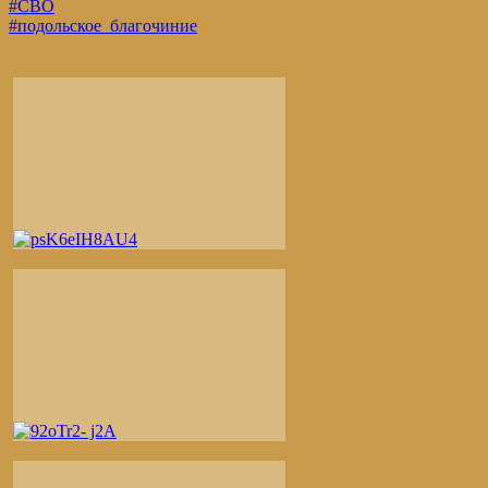
#СВО
#подольское_благочиние