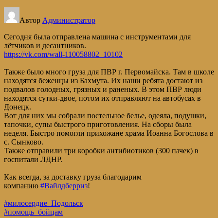
Автор
Администратор
Сегодня была отправлена машина с инструментами для
лётчиков и десантников.
https://vk.com/wall-110058802_10102
Также было много груза для ПВР г. Первомайска. Там в школе
находятся беженцы из Бахмута. Их наши ребята достают из
подвалов голодных, грязных и раненых. В этом ПВР люди
находятся сутки-двое, потом их отправляют на автобусах в
Донецк.
Вот для них мы собрали постельное белье, одеяла, подушки,
тапочки, супы быстрого приготовления. На сборы была
неделя. Быстро помогли прихожане храма Иоанна Богослова в
с. Сынково.
Также отправили три коробки антибиотиков (300 пачек) в
госпитали ЛДНР.
Как всегда, за доставку груза благодарим
компанию
#Вайлдберриз
!
#милосердие_Подольск
#помощь_бойцам