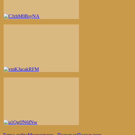
Лавка добра
Милосердие - Подольск
Подольское