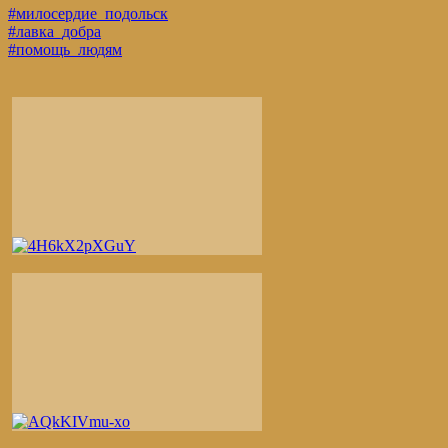
#милосердие_подольск
#лавка_добра
#помощь_людям