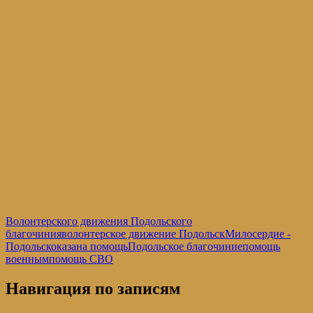
Волонтерского движения Подольского
благочиния
волонтерское движение Подольск
Милосердие -
Подольск
оказана помощь
Подольское благочиние
помощь
военным
помощь СВО
Навигация по записям