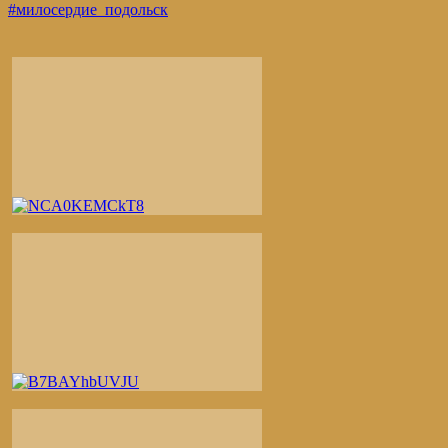
#милосердие_подольск