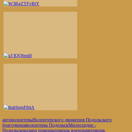
автоволонтеры
Волонтерского движения Подольского
благочиния
волонтеры Подольск
Милосердие -
Подольск
оказана помощь
помощь военным
помощь