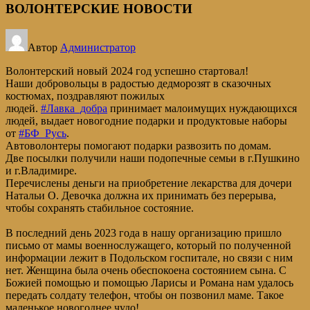
ВОЛОНТЕРСКИЕ НОВОСТИ
Автор
Администратор
Волонтерский новый 2024 год успешно стартовал!
Наши добровольцы в радостью дедморозят в сказочных
костюмах, поздравляют пожилых
людей.
#Лавка_добра
принимает малоимущих нуждающихся
людей, выдает новогодние подарки и продуктовые наборы
от
#БФ_Русь
.
Автоволонтеры помогают подарки развозить по домам.
Две посылки получили наши подопечные семьи в г.Пушкино
и г.Владимире.
Перечислены деньги на приобретение лекарства для дочери
Натальи О. Девочка должна их принимать без перерыва,
чтобы сохранять стабильное состояние.
В последний день 2023 года в нашу организацию пришло
письмо от мамы военнослужащего, который по полученной
информации лежит в Подольском госпитале, но связи с ним
нет. Женщина была очень обеспокоена состоянием сына. С
Божией помощью и помощью Ларисы и Романа нам удалось
передать солдату телефон, чтобы он позвонил маме. Такое
маленькое новогоднее чудо!