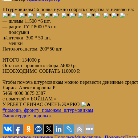
Штурмовикам 56 полка нужно собрать средства за неделю на:
— шлемы 11500 *6 шт.
— рации TYT 8000 *5 шт.
— подсумки
п/аптечки. 300 * 50 шт.
— мешки
Патологоанатом. 200*50 шт.
ИТОГО: 134000 р.
Остаток с прошлого сбора 24000 р.
НЕОБХОДИМО СОБРАТЬ 110000 Р.
Чтобы помочь штурмовикам можно перевести денежные средст
Лариса Александровна Р.
5469 4000 3875 2387
с пометкой » БОЙЦАМ «
У РЕБЯТ СЕЙЧАС ОЧЕНЬ ЖАРКО
#помощь_фронту_поможем_штурмовикам
#милосердие_подольск
волонтерское движение Подольск
Милосердие - Подольск
Подол