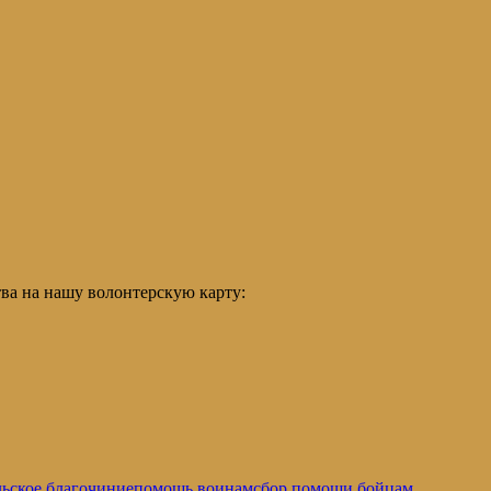
ва на нашу волонтерскую карту:
ьское благочиние
помощь воинам
сбор помощи бойцам