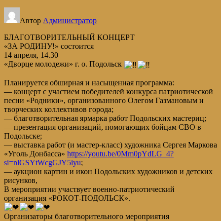
Автор
Администратор
БЛАГОТВОРИТЕЛЬНЫЙ КОНЦЕРТ
«ЗА РОДИНУ!» состоится
14 апреля, 14.30
«Дворце молодежи» г. о. Подольск
Планируется обширная и насыщенная программа:
— концерт с участием победителей конкурса патриотической
песни «Родники», организованного Олегом Газмановым и
творческих коллективов города;
— благотворительная ярмарка работ Подольских мастериц;
— презентация организаций, помогающих бойцам СВО в
Подольске;
— выставка работ (и мастер-класс) художника Сергея Маркова
«Уголь Донбасса»
https://youtu.be/0Mm0pYdLG_4?
si=nlGSYtWcgGJY5iyu
;
— аукцион картин и икон Подольских художников и детских
рисунков,
В мероприятии участвует военно-патриотический
организация «РОКОТ-ПОДОЛЬСК».
Организаторы благотворительного мероприятия