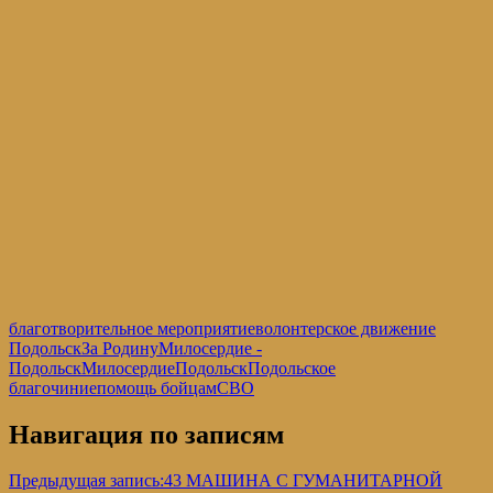
благотворительное мероприятие
волонтерское движение
Подольск
За Родину
Милосердие -
Подольск
МилосердиеПодольск
Подольское
благочиние
помощь бойцам
СВО
Навигация по записям
Предыдущая запись:
43 МАШИНА С ГУМАНИТАРНОЙ