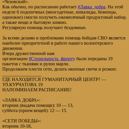
«Чеховский».
Как обычно, по расписанию работает
#Лавка_добра
. На этой
неделе 6 подопечных (многодетные, инвалиды, беженцы,
одинокие) смогли получить ежемесячный продуктовый набор,
а также вещи и бытовую химию.
Регулярную помощь получают бездомные.
За всеми делами и проблемами помощь бойцам СВО является
наиболее приоритетной в работе нашего волонтерского
движения.
Вчера дружественной нам
организации
#Стерильность_фронту
были переданы 19
пакетов с тканями и рулон марли.
Продолжаем плести сети, делать окопные свечи и розжиг.
_________________
ГДЕ НАХОДИТСЯ ГУМАНИТАРНЫЙ ЦЕНТР? —
УЛ.КУРЧАТОВА 19
НАПОМИНАЕМ РАСПИСАНИЕ!
«ЛАВКА ДОБРА»:
вторник (выдача помощи): 10 — 13,
суббота (прием вещей): 12 — 15.
«СЕТИ ПОБЕДЫ»:
вторник 10-18,