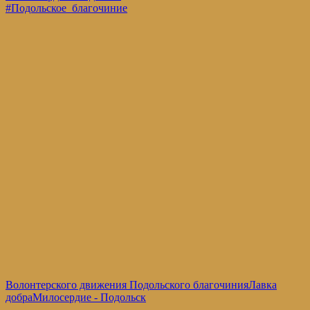
#Подольское_благочиние
Волонтерского движения Подольского благочиния
Лавка
добра
Милосердие - Подольск