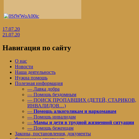
Навигация
Предыдущая
17.07.20
запись:
Следующая
21.07.20
по
запись:
записям
Навигация по сайту
О нас
Новости
Наша деятельность
Нужна помощь
Полезная информация
— Лавка добра
— Помощь бездомным
— ПОИСК ПРОПАВШИХ (ДЕТЕЙ, СТАРИКОВ,
ИНВАЛИДОВ…)
—
Помощь алкоголикам и наркоманам
— Помощь инвалидам
—
Мамы и дети в трудной жизненной ситуации
— Помощь беженцам
Законы, постановления, документы