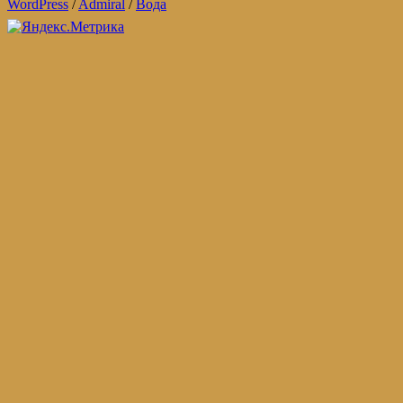
WordPress
/
Admiral
/
Вода