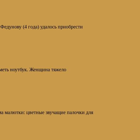
едунову (4 года) удалось приобрести
меть ноутбук. Женщина тяжело
а малютки: цветные звучащие палочки для