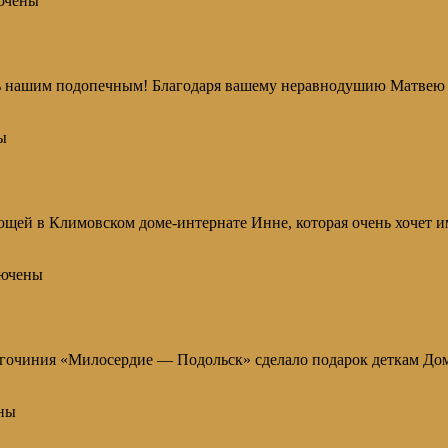
ючены
 нашим подопечным! Благодаря вашему неравнодушию Матвею Ф
ы
щей в Климовском доме-интернате Инне, которая очень хочет и
ючены
гочиния «Милосердие — Подольск» сделало подарок деткам Дом
ны