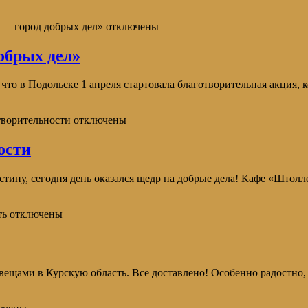
 — город добрых дел»
отключены
обрых дел»
одольске 1 апреля стартовала благотворительная акция, ко
ворительности
отключены
ости
ину, сегодня день оказался щедр на добрые дела! Кафе «Штолл
ть
отключены
вещами в Курскую область. Все доставлено! Особенно радостно,