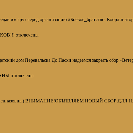
едав им груз черед организацию #Боевое_братство. Координат
КОВ!!!
отключены
 детский дом Перевальска.До Пасхи надеемся закрыть сбор «Ве
РАНЫ
отключены
спецназовцы) ВНИМАНИЕ!ОБЪЯВЛЯЕМ НОВЫЙ СБОР ДЛЯ НАШ