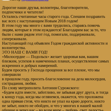
Дорогие наши друзья, волонтеры, благотворители,
подписчики и читатели!
Остались считанные часы старого года. Спешим поздравить
вас всех с наступающим Новым 2018 годом!
В этом году мы много с вами трудились, стараясь помочь
людям, которые в этом нуждаются! Благодарим вас за то, что
были с нами рядом этот год, помогали, поддерживали,
сопереживали.
Наступающий год объявлен Годом гражданской активности и
волонтерства.
ЭТО НАШ С ВАМИ ГОД!
«Милосердие — Подольск» желает здоровья вам, вашим
близким, успехов в намеченных планах, осуществление самых
искренних и добрых намерений.
Будем просить у Господа прощения за все плохое, что мы
совершили
в прошлом году, просить благословение на дела милосердия,
сострадания, любви.
По слову митрополита Антония Сурожского:
«Будем идти вместе, заботливо, не забывая друг друга, и тогда
к концу года, когда мы оглянемся, окажется, что проложена
одна прямая стезя, что никто не упал на краю дороги, никто
не забыт, никто не обойден, и что у многих в нашей малой
общине и через нас – во всем мире – любовь, свет, радость».