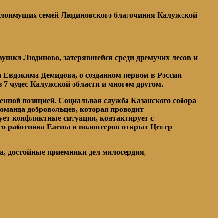
алоимущих семей Людиновского благочиния Калужской
евушки Людиново, затерявшейся среди дремучих лесов и
а Евдокима Демидова, о созданном первом в России
з 7 чудес Калужской области и многом другом.
ненной позицией. Социальная служба Казанского собора
команда добровольцев, которая проводит
ует конфликтные ситуации, контактирует с
го работника Елены и волонтеров открыт Центр
а, достойные приемники дел милосердия,