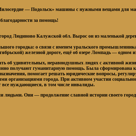
 «Милосердие — Подольск» машины с нужными вещами для м
 благодарности за помощь!
 город Людиново Калужской обл. Вырос он из маленькой дер
ольшого городка: о связи с именем уральского промышленник
ябрьской) железной дороге, ещё об озере Ломпадь — одном и
казать об удивительных, неравнодушных людях с активной жиз
стоянно получают гуманитарную помощь. Была сформирована 
назначения, помогает решать юридические вопросы, регулир
ми организациями города. При активном участии социально
 все нуждающиеся, в том числе инвалиды.
и людьми. Они — продолжение славной истории своего город