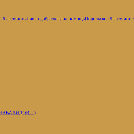
о благочиния
Лавка добра
оказана помощь
Подольское благочиние
 ИНВАЛИДОВ…)