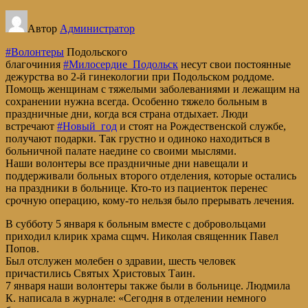
Автор
Администратор
#Волонтеры
Подольского
благочиния
#Милосердие_Подольск
несут свои постоянные
дежурства во 2-й гинекологии при Подольском роддоме.
Помощь женщинам с тяжелыми заболеваниями и лежащим на
сохранении нужна всегда. Особенно тяжело больным в
праздничные дни, когда вся страна отдыхает. Люди
встречают
#Новый_год
и стоят на Рождественской службе,
получают подарки. Так грустно и одиноко находиться в
больничной палате наедине со своими мыслями.
Наши волонтеры все праздничные дни навещали и
поддерживали больных второго отделения, которые остались
на праздники в больнице. Кто-то из пациенток перенес
срочную операцию, кому-то нельзя было прерывать лечения.
В субботу 5 января к больным вместе с добровольцами
приходил клирик храма сщмч. Николая священник Павел
Попов.
Был отслужен молебен о здравии, шесть человек
причастились Святых Христовых Таин.
7 января наши волонтеры также были в больнице. Людмила
К. написала в журнале: «Сегодня в отделении немного