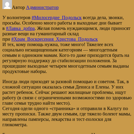
ДОБРА»
Автор
Администратор
У волонтеров
#Милосердие_Подольск
всегда дела, звонки,
просьбы. Особенно много работы в выходные дни бывает
в
#Лавка_добра
. Желая помочь нуждающимся, люди приносят
разные вещи на гуманитарный склад
при
#Храм_Воскресения_Христова_Подольск
И тех, кому помощь нужна, тоже много! Тяжелее всех
социально незащищенным категориям — многодетным
семьям и одиноким мамам. Кого-то даже приходится брать на
регулярную поддержку до стабилизации положения. За
прошедшие выходные четырем многодетным семьям выданы
продуктовые наборы.
Иногда люди приходят за разовой помощью и советом. Так, в
сложной ситуации оказалась семья Дениса и Елены. У них
растет ребенок. Сейчас решают жилищные проблемы, ищут
работу (в связи с ограниченными возможностями по здоровью
главе семьи трудно найти место).
Сегодня одели одного «странника» и отправили в Калугу по
месту прописки. Также двум семьям, где тяжело болеют мамы,
направлены памперсы, лекарства и тест-полоски для
глюкометра.