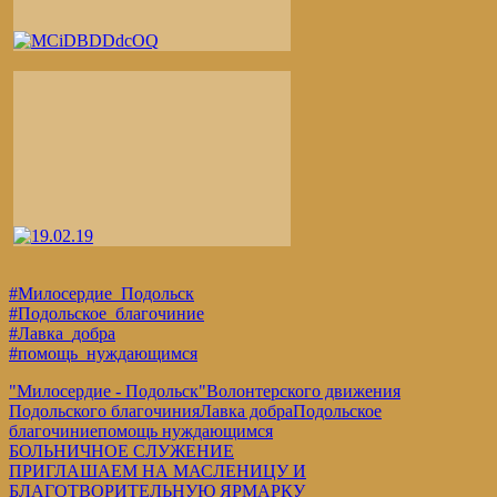
#Милосердие_Подольск
#Подольское_благочиние
#Лавка_добра
#помощь_нуждающимся
"Милосердие - Подольск"
Волонтерского движения
Подольского благочиния
Лавка добра
Подольское
благочиние
помощь нуждающимся
Навигация
Предыдущая
БОЛЬНИЧНОЕ СЛУЖЕНИЕ
запись:
Следующая
ПРИГЛАШАЕМ НА МАСЛЕНИЦУ И
по
запись:
БЛАГОТВОРИТЕЛЬНУЮ ЯРМАРКУ