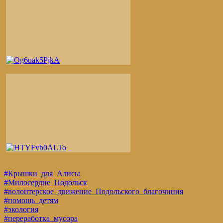
#Крышки_для_Алисы
#Милосердие_Подольск
#волонтерское_движение_Подольского_благочиния
#помощь_детям
#экология
#переработка_мусора