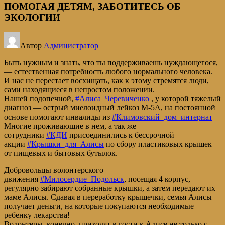
ПОМОГАЯ ДЕТЯМ, ЗАБОТИТЕСЬ ОБ
ЭКОЛОГИИ
Автор
Администратор
Быть нужным и знать, что ты поддерживаешь нуждающегося,
— естественная потребность любого нормального человека.
И нас не перестает восхищать, как к этому стремятся люди,
сами находящиеся в непростом положении.
Нашей подопечной,
#Алиса_Черевиченко
, у которой тяжелый
диагноз — острый миелоидный лейкоз М-5А, на постоянной
основе помогают инвалиды из
#Климовский_дом_интернат
Многие проживающие в нем, а так же
сотрудники
#КДИ
присоединились к бессрочной
акции
#Крышки_для_Алисы
по сбору пластиковых крышек
от пищевых и бытовых бутылок.
Добровольцы волонтерского
движения
#Милосердие_Подольск
, посещая 4 корпус,
регулярно забирают собранные крышки, а затем передают их
маме Алисы. Сдавая в переработку крышечки, семья Алисы
получает деньги, на которые покупаются необходимые
ребенку лекарства!
Волонтеры, конечно, приходят в гости к Алисе не только с