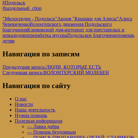
#Подольск
#раздельный_сбор
"Милосердие - Подольск"
Акция "Крышки для Алисы"
Алиса
Черевиченко
Волонтерского движения Подольского
благочиния
Климовский дом-интернат для престарелых и
инвалидов
переработка мусора
Подольское благочиние
помощь
детям
Навигация по записям
Предыдущая запись:
ЛЮДИ, КОТОРЫЕ ЕСТЬ
Следующая запись:
ВОЛОНТЕРСКИЙ МОЛЕБЕН
Навигация по сайту
О нас
Новости
Наша деятельность
Нужна помощь
Полезная информация
— Лавка добра
— Помощь бездомным
— ПОИСК ПРОПАВШИХ (ДЕТЕЙ, СТАРИКОВ,