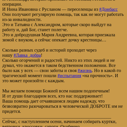
операции.
И Нина Ивановна с Русланом — переселенцы из
#Донбасс
Они получают регулярную помощь, так как не могут работать
из-за инвалидности.
Это и Татьяна с Александром, которые скоро выйдут на
работу и, дай Бог, станет полегче.
Это и добродушная Мария Андреевна, которая приезжала
зимой с внуком, а сейчас опекает дочку крестницы…
Сколько разных судеб и историй проходит через
нашу
#Лавка_добра
!
Сколько огорчений и радостей. Никто из этих людей и не
думал, что окажется в таком бедственном положении. Все
было как у всех — свои заботы и своя
#жизнь
. Но в какой-то
трагический момент пошли
#испытания
«на прочность». И
это может произойти с каждым.
Мы желаем помощи Божией всем нашим подопечным!
И от души благодарим всех, кто нас поддерживает!
Ваша помощь дает отчаявшимся людям надежду, что
безвозвратно разочароваться в человеческой ДОБРОТЕ им не
придется.
________________________________________________
Сейчас, с наступлением осени, начинаем собирать куртки,
ветровки, кроссовки, сапоги. Особенно