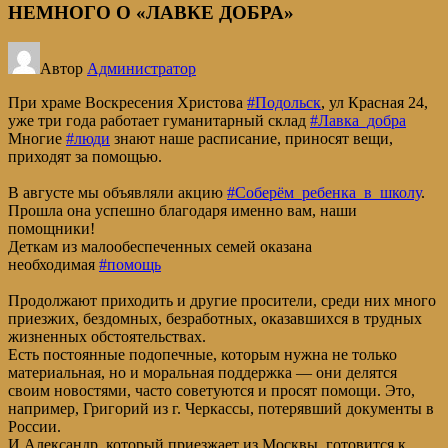
НЕМНОГО О «ЛАВКЕ ДОБРА»
Автор
Администратор
При храме Воскресения Христова
#Подольск
, ул Красная 24,
уже три года работает гуманитарный склад
#Лавка_добра
Многие
#люди
знают наше расписание, приносят вещи,
приходят за помощью.
В августе мы объявляли акцию
#Соберём_ребенка_в_школу
.
Прошла она успешно благодаря именно вам, наши
помощники!
Деткам из малообеспеченных семей оказана
необходимая
#помощь
Продолжают приходить и другие просители, среди них много
приезжих, бездомных, безработных, оказавшихся в трудных
жизненных обстоятельствах.
Есть постоянные подопечные, которым нужна не только
материальная, но и моральная поддержка — они делятся
своим новостями, часто советуются и просят помощи. Это,
например, Григорий из г. Черкассы, потерявший документы в
России.
И Александр, который приезжает из Москвы, готовится к