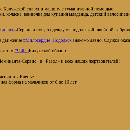
ие Калужской епархии машину с гуманитарной помощью.
ки, коляска, ванночка для купания младенца, детский велосипед-
минанта
-Сервис и новую одежду от подольской швейной фабри
ое движение
#Милосердие_Подольск
знакомо давно. Служба ока
и детям
#Чайка
Калужской области.
Доминанта-Сервис» и «Равол» и всех наших жертвователей!
лагочиния Елены:
ая форма на мальчиков от 8 до 16 лет.