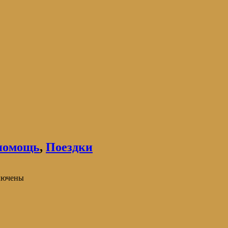
помощь
,
Поездки
лючены