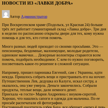
НОВОСТИ ИЗ «ЛАВКИ ДОБРА»
Автор
Администратор
При Воскресенском храме (
Подольск, ул Красная
24
) больше
трёх лет работает гуманитарный склад «Лавка добра». Три дня
в неделю по расписанию открыты двери для тех, кому нужна
помощь и для тех, кто готов помочь.
Много разных людей приходит со своими просьбами. Это —
пенсионеры, бездомные, малоимущие, молодые родители,
одинокие мамочки… Дежурные волонтеры стараются всем
помочь, подобрать необходимое. С кем-то нужно поговорить,
посоветовать какое-то решение в сложной ситуации.
Например, пришел парнишка Евгений, сам с Украины, идти
некуда. Пришлось собрать вещи и пристраивать его на ночлег.
Путешественник Лев, дедушка из Калуги, искал сестру, а
оказалось, она уже умерла. Деньги закончились. Собрали
продукты, теплые вещи, дали немного денег.
Приехала «в гости» Мария Андреевна с внуком-сиротой.
Хорошо, что нашлись сапоги и одежда для мальчика. По ее
просьбе распечатали ей фотографии.
Постоянный посетитель узбек Баха, все обещает «через 4 дня»