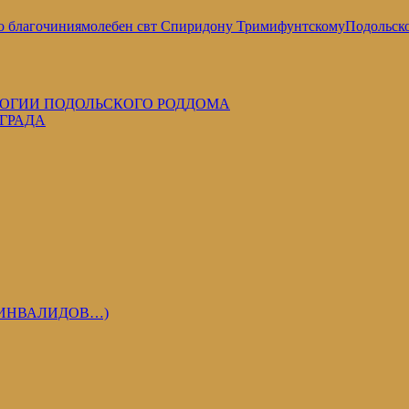
о благочиния
молебен свт Спиридону Тримифунтскому
Подольск
ЛОГИИ ПОДОЛЬСКОГО РОДДОМА
ГРАДА
 ИНВАЛИДОВ…)