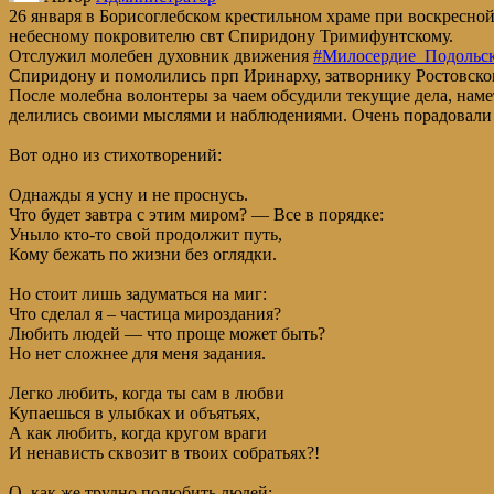
26 января в Борисоглебском крестильном храме при воскресно
небесному покровителю свт Спиридону Тримифунтскому.
Отслужил молебен духовник движения
#Милосердие_Подольс
Спиридону и помолились прп Иринарху, затворнику Ростовскому
После молебна волонтеры за чаем обсудили текущие дела, нам
делились своими мыслями и наблюдениями. Очень порадовали 
Вот одно из стихотворений:
Однажды я усну и не проснусь.
Что будет завтра с этим миром? — Все в порядке:
Уныло кто-то свой продолжит путь,
Кому бежать по жизни без оглядки.
Но стоит лишь задуматься на миг:
Что сделал я – частица мироздания?
Любить людей — что проще может быть?
Но нет сложнее для меня задания.
Легко любить, когда ты сам в любви
Купаешься в улыбках и объятьях,
А как любить, когда кругом враги
И ненависть сквозит в твоих собратьях?!
О, как же трудно полюбить людей: