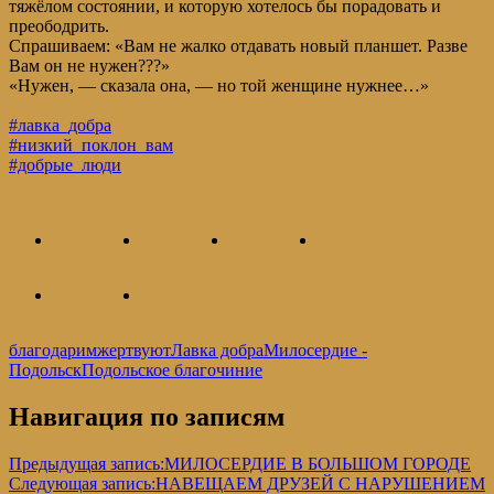
тяжёлом состоянии, и которую хотелось бы порадовать и
преободрить.
Спрашиваем: «Вам не жалко отдавать новый планшет. Разве
Вам он не нужен???»
«Нужен, — сказала она, — но той женщине нужнее…»
#лавка_добра
#низкий_поклон_вам
#добрые_люди
благодарим
жертвуют
Лавка добра
Милосердие -
Подольск
Подольское благочиние
Навигация по записям
Предыдущая запись:
МИЛОСЕРДИЕ В БОЛЬШОМ ГОРОДЕ
Следующая запись:
НАВЕЩАЕМ ДРУЗЕЙ С НАРУШЕНИЕМ