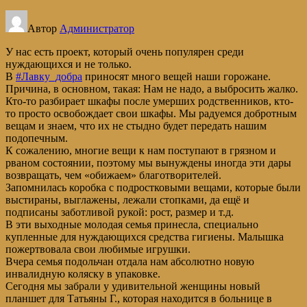
Автор
Администратор
У нас есть проект, который очень популярен среди
нуждающихся и не только.
В
#Лавку_добра
приносят много вещей наши горожане.
Причина, в основном, такая: Нам не надо, а выбросить жалко.
Кто-то разбирает шкафы после умерших родственников, кто-
то просто освобождает свои шкафы. Мы радуемся добротным
вещам и знаем, что их не стыдно будет передать нашим
подопечным.
К сожалению, многие вещи к нам поступают в грязном и
рваном состоянии, поэтому мы вынуждены иногда эти дары
возвращать, чем «обижаем» благотворителей.
Запомнилась коробка с подростковыми вещами, которые были
выстираны, выглажены, лежали стопками, да ещё и
подписаны заботливой рукой: рост, размер и т.д.
В эти выходные молодая семья принесла, специально
купленные для нуждающихся средства гигиены. Малышка
пожертвовала свои любимые игрушки.
Вчера семья подольчан отдала нам абсолютно новую
инвалидную коляску в упаковке.
Сегодня мы забрали у удивительной женщины новый
планшет для Татьяны Г., которая находится в больнице в