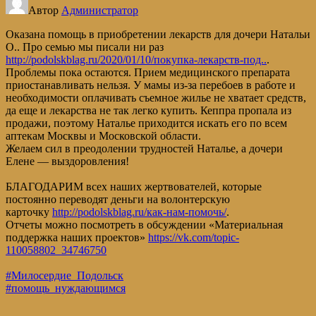
Автор
Администратор
Оказана помощь в приобретении лекарств для дочери Натальи
О.. Про семью мы писали ни раз
http://podolskblag.ru/2020/01/10/покупка-лекарств-под..
.
Проблемы пока остаются. Прием медицинского препарата
приостанавливать нельзя. У мамы из-за перебоев в работе и
необходимости оплачивать съемное жилье не хватает средств,
да еще и лекарства не так легко купить. Кеппра пропала из
продажи, поэтому Наталье приходится искать его по всем
аптекам Москвы и Московской области.
Желаем сил в преодолении трудностей Наталье, а дочери
Елене — выздоровления!
БЛАГОДАРИМ всех наших жертвователей, которые
постоянно переводят деньги на волонтерскую
карточку
http://podolskblag.ru/как-нам-помочь/
.
Отчеты можно посмотреть в обсуждении «Материальная
поддержка наших проектов»
https://vk.com/topic-
110058802_34746750
#Милосердие_Подольск
#помощь_нуждающимся