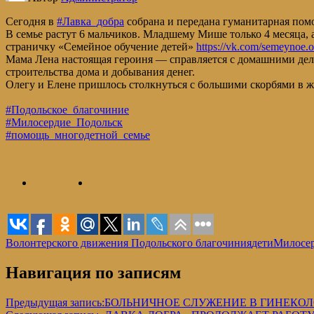
Сегодня в
#Лавка_добра
собрана и передана гуманитарная пом
В семье растут 6 мальчиков. Младшему Мише только 4 месяца, а
страничку «Семейное обучение детей»
https://vk.com/semeynoe.o
Мама Лена настоящая героиня — справляется с домашними делам
строительства дома и добывания денег.
Олегу и Елене пришлось столкнуться с большими скорбями в жи
#Подольское_благочиние
#Милосердие_Подольск
#помощь_многодетной_семье
Волонтерского движения Подольского благочиния
дети
Милосер
Навигация по записям
Предыдущая запись:
БОЛЬНИЧНОЕ СЛУЖЕНИЕ В ГИНЕКО