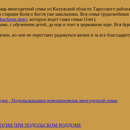
ощь многодетной семье из Калужской области Тарусского района
 старшие Коля и Костя уже школьники. Вся семья трудолюбивая и
buchenie.detey
, которую ведет глава семьи Олег).
и, с обучением детей, да еще и поет в церковном хоре. Вся бур
зни, но они не перестают радоваться жизни и за все благодарит
дие - Подольск
оказана помощь
помощь многодетной семье
ЛОГИИ ПРИ ПОДОЛЬСКОМ РОДДОМЕ