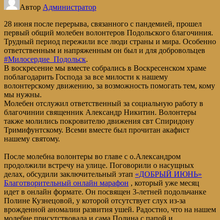
Автор
Администратор
28 июня после перерыва, связанного с пандемией, прошел
первый общий молебен волонтеров Подольского благочиния.
Трудный период пережили все люди страны и мира. Особенно
ответственным и напряженным он был и для добровольцев
#Милосердие_Подольск
.
В воскресение мы вместе собрались в Воскресенском храме
поблагодарить Господа за все милости к нашему
волонтерскому движению, за возможность помогать тем, кому
мы нужны.
Молебен отслужил ответственный за социальную работу в
благочинии священник Александр Никитин. Волонтеры
также молились покровителю движения свт Спиридону
Тримифунтскому. Всеми вместе был прочитан акафист
нашему святому.
После молебна волонтеры во главе с о.Александром
продолжили встречу на улице. Поговорили о насущных
делах, обсудили заключительный этап
«ДОБРЫЙ ИЮНЬ»
Благотворительный онлайн марафон
, который уже месяц
идет в онлайн формате. Он посвящен 3-летней подольчанке
Полине Кузнецовой, у которой отсутствует слух из-за
врожденной аномалии развития ушей. Радостно, что на нашем
молебне присутствовала и сама Полина с папой и