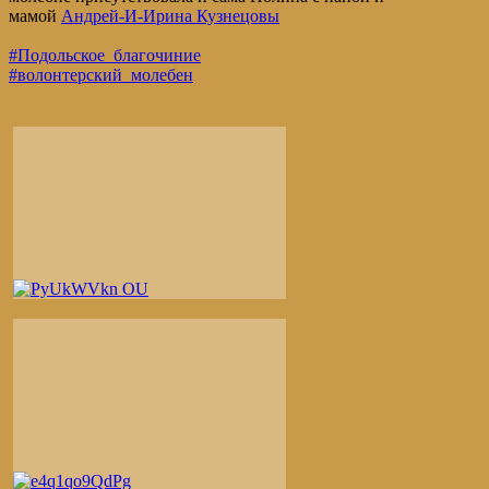
мамой
Андрей-И-Ирина Кузнецовы
#Подольское_благочиние
#волонтерский_молебен