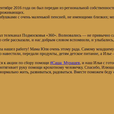
нтябре 2016 года он был передан из региональной собственност
 проживающих.
бушками с очень маленькой пенсией, не имеющими близких; мо
 телеканал Подмосковья «360». Волновались — не привычно сам
о себе рассказали, и нас добрым словом вспомнили, и улыбались,
апа нашел работу! Мама Юля очень этому рада. Самому младшему 
го навестили, передали продукты, детям детское питание, а Ил
ся к акции по сбору помощи
#Саша_Мурашев
, и наш Илья с гот
ротягивает руку помощи крохотному человечку. Спасибо, Илюша
нормально жить, развиваться, радоваться. Вместе поможем беду 