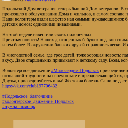
Подольский Дом ветеранов теперь бывший Дом ветеранов. В се
произошло в обслуживании Дома и жильцов, в самом составе
Наши волонтеры взяли шефство над самыми нуждающимися: ба
детских домов; одинокими инвалидами.
На этой неделе навестили своих подопечных.
Приятная новость! Наших драгоценных бабушек недавно снимал
и тем более. В окружении близких друзей справились легко. И 
В многодетной семье, где трое детей, тоже хорошая новость: п
вкусу. Двое старшеньких привыкают к детскому саду. Всем, ко
Волонтерское движение
#Милосердие_Подольск
присоединяет
познавший трудности на своем опыте и преодолевающий их, п
Друзья, присоединяйтесь и вы! Жестокая болезнь Саши не дает 
https://vk.com/club197706432
#Подольское_благочиние
#волонтерское_движение_Подольск
#нужна_помощь