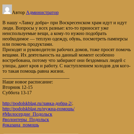
Автор
Администратор
В нашу «Лавку добра» при Воскресенском храм идут и идут
люди. Вопросы у всех разные: кто-то приносит уже
неиспользуемые вещи, а кому-то нужно подобрать
необходимое — теплую одежду, обувь, посмотреть памперсы
или помочь продуктами.
Приходят и руководители рабочих домов, тоже просят помочь
вещами. Их деятельность на данный момент особенно
востребована, потому что забирают они бездомных людей с
улицы, дают кров и работу. С наступлением холодов для кого-
то такая помощь равна жизни.
____________________________
Наше новое расписание:
Вторник 12-15
Суббота 13-17
http://podolskblag.ru/лавка-добра-2/
.
http://podolskblag.ru/нужна-помощь/
#Милосердие_Подольск
#волонтеры_Подольск
#оказана_помощь