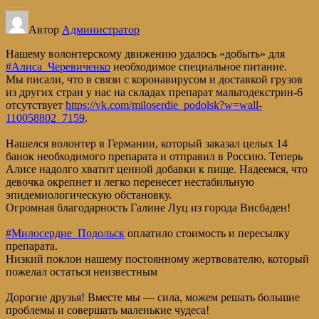
Автор
Администратор
Нашему волонтерскому движению удалось «добыть» для
#Алиса_Черевиченко
необходимое специальное питание.
Мы писали, что в связи с коронавирусом и доставкой грузов
из других стран у нас на складах препарат мальтодекстрин-6
отсутствует
https://vk.com/miloserdie_podolsk?w=wall-
110058802_7159
.
Нашелся волонтер в Германии, который заказал целых 14
банок необходимого препарата и отправил в Россию. Теперь
Алисе надолго хватит ценной добавки к пище. Надеемся, что
девочка окрепнет и легко перенесет нестабильную
эпидемиологическую обстановку.
Огромная благодарность Галине Луц из города Висбаден!
#Милосердие_Подольск
оплатило стоимость и пересылку
препарата.
Низкий поклон нашему постоянному жертвователю, который
пожелал остаться неизвестным
Дорогие друзья! Вместе мы — сила, можем решать большие
проблемы и совершать маленькие чудеса!