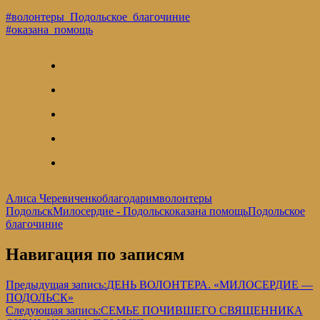
#волонтеры_Подольское_благочиние
#оказана_помощь
Алиса Черевиченко
благодарим
волонтеры
Подольск
Милосердие - Подольск
оказана помощь
Подольское
благочиние
Навигация по записям
Предыдущая запись:
ДЕНЬ ВОЛОНТЕРА. «МИЛОСЕРДИЕ —
ПОДОЛЬСК»
Следующая запись:
СЕМЬЕ ПОЧИВШЕГО СВЯЩЕННИКА