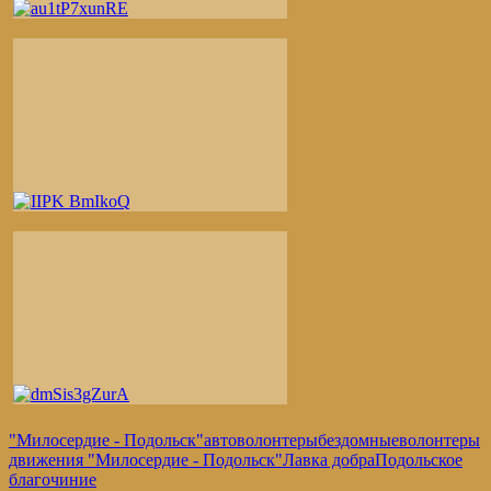
"Милосердие - Подольск"
автоволонтеры
бездомные
волонтеры
движения "Милосердие - Подольск"
Лавка добра
Подольское
благочиние