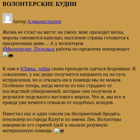
ВОЛОНТЕРСКИЕ БУДНИ
Автор
Администратор
Жизнь не стоит на месте: на смену зиме приходит весна,
морозы сменяются капелью, население страны готовится к
праздничным дням… А у волонтеров
#Милосердие_Подольск
работы по-прежнему невпроворот
К нам в
#Лавка_добра
снова приходили одеться бездомные. К
сожалению, у нас редко получается направить их на путь
исправления, но и отказать им в помощи мы не можем.
Особенно теперь, когда многие из них страдают от
последствий обморожений, которые они получили в
результате недельного жестокого мороза. Что ж, мы все и
правда уже немного отвыкли от подобных холодов.
Навестил нас и один совсем уж бесприютный бродяга,
пенсионер из города Калуги по имени Лев. Волонтеры
накормили его горячей едой и оказали разумную
материальную помощь.