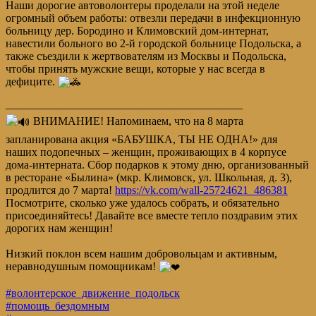
Наши дорогие автоволонтеры проделали на этой неделе
огромный объем работы: отвезли передачи в инфекционную
больницу дер. Бородино и Климовский дом-интернат,
навестили больного во 2-й городской больнице Подольска, а
также съездили к жертвователям из Москвы и Подольска,
чтобы принять мужские вещи, которые у нас всегда в
дефиците.
—————————————————————
ВНИМАНИЕ! Напоминаем, что на 8 марта
запланирована акция «БАБУШКА, ТЫ НЕ ОДНА!» для
наших подопечных – женщин, проживающих в 4 корпусе
дома-интерната. Сбор подарков к этому дню, организованный
в ресторане «Былина» (мкр. Климовск, ул. Школьная, д. 3),
продлится до 7 марта!
https://vk.com/wall-25724621_486381
Посмотрите, сколько уже удалось собрать, и обязательно
присоединяйтесь! Давайте все вместе тепло поздравим этих
дорогих нам женщин!
Низкий поклон всем нашим добровольцам и активным,
неравнодушным помощникам!
#волонтерское_движение_подольск
#помощь_бездомным