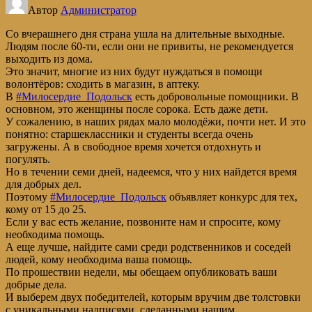
Автор
Администратор
Со вчерашнего дня страна ушла на длительные выходные.
Людям после 60-ти, если они не привиты, не рекомендуется
выходить из дома.
Это значит, многие из них будут нуждаться в помощи
волонтёров: сходить в магазин, в аптеку.
В
#Милосердие_Подольск
есть добровольные помощники. В
основном, это женщины после сорока. Есть даже дети.
У сожалению, в наших рядах мало молодёжи, почти нет. И это
понятно: старшеклассники и студенты всегда очень
загружены. А в свободное время хочется отдохнуть и
погулять.
Но в течении семи дней, надеемся, что у них найдется время
для добрых дел.
Поэтому
#Милосердие_Подольск
объявляет конкурс для тех,
кому от 15 до 25.
Если у вас есть желание, позвоните нам и спросите, кому
необходима помощь.
А еще лучше, найдите сами среди родственников и соседей
людей, кому необходима ваша помощь.
По прошествии недели, мы обещаем опубликовать ваши
добрые дела.
И выберем двух победителей, которым вручим две толстовки
с уникальными надписями, сделанными нашим