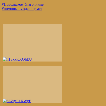
#Подольское_благочиние
#помошь_нуждающимся