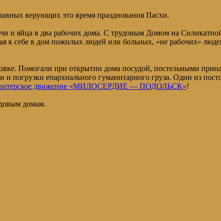
славных верующих это время празднования Пасхи.
и и яйца в два рабочих дома. С трудовым Домом на Силикатной
ая к себе в дом пожилых людей или больных, «не рабочих» люд
овке. Помогали при открытии дома посудой, постельными прина
ки и погрузки епархиального гуманитарного груза. Один из по
онтерское движение «МИЛОСЕРДИЕ — ПОДОЛЬСК»
!
удовым домам.