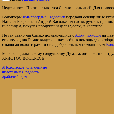
Неделя после Пасхи называется Светлой седмицей. Для право
Волонтеры
#Милосердие_Подольск
передали освященные кулич
Наталья Егоровна и Андрей Васильевич нас выручали, приним
инвалидам, покупая продукты и делая уборку в квартире.
Не так давно мы близко познакомились с
#Дом_помощи
на Льв
его помощник Рамис выделяли нам ребят в помощь для разбор
с нашими волонтерами и стал добровольным помощником
Вол
Мы очень рады такому содружеству. Думаем, оно полезно и тр
ХРИСТОС ВОСКРЕСЕ!
#Подольское_благочиние
#пасхальная_радость
#рабочий_дом