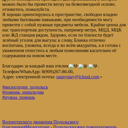
можно было бы провести весну на безвозмездной основе,
отзовитесь, пожалуйста.
Я хорошо ориентируюсь в пространстве, свободно владею
любыми бытовыми навыками, при необходимости могу
привезти с собой нужные предметы мебели. Крайне ценна для
нас транспортная доступность, например метро, МЦД, МЦК
или ЖД станция рядом. Здорово, если по близости будет
зелёный уголок для выгула; к слову, Бланка отлично
воспитана, ухожена, всегда и во всём аккуратна, а я готова с
уважением отнестись к любым пожеланиям касательно её
содержания на новом месте.
Благодарю за каждый ваш отклик
.
Телефон/WhatsApp: 8(909)267-86-00,
Адрес электронной почты:
sannymay@icloud.com
.»
#милосердие_подольск
#помощь_инвалидам
#нужна_помощь
Волонтерского движения Подольского
благочиния
Милосердие - Подольск
нужна помощь
помощь