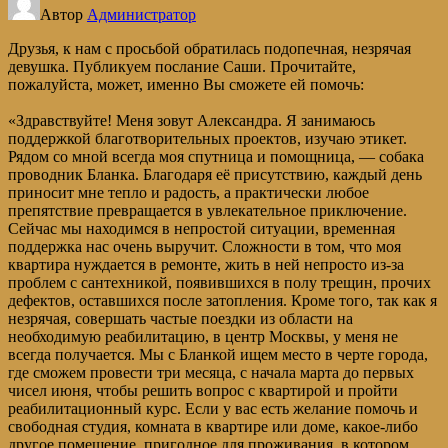
Автор
Администратор
Друзья, к нам с просьбой обратилась подопечная, незрячая
девушка. Публикуем послание Саши. Прочитайте,
пожалуйста, может, именно Вы сможете ей помочь:
«Здравствуйте! Меня зовут Александра. Я занимаюсь
поддержкой благотворительных проектов, изучаю этикет.
Рядом со мной всегда моя спутница и помощница, — собака
проводник Бланка. Благодаря её присутствию, каждый день
приносит мне тепло и радость, а практически любое
препятствие превращается в увлекательное приключение.
Сейчас мы находимся в непростой ситуации, временная
поддержка нас очень выручит. Сложности в том, что моя
квартира нуждается в ремонте, жить в ней непросто из-за
проблем с сантехникой, появившихся в полу трещин, прочих
дефектов, оставшихся после затопления. Кроме того, так как я
незрячая, совершать частые поездки из области на
необходимую реабилитацию, в центр Москвы, у меня не
всегда получается. Мы с Бланкой ищем место в черте города,
где сможем провести три месяца, с начала марта до первых
чисел июня, чтобы решить вопрос с квартирой и пройти
реабилитационный курс. Если у вас есть желание помочь и
свободная студия, комната в квартире или доме, какое-либо
другое помещение, пригодное для проживания, в котором