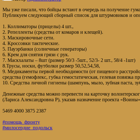
Мы уже писали, что бойцы встают в очередь на получение гу
Публикуем следующий сборный список для штурмовиков и оп
1. Коллиматоры (прицелы) 4 шт.,
2. Репелленты (средства от комаров и клещей).
3. Маскировочные сети.
4. Кроссовки тактические.
5. Пауэрбанки (солнечные генераторы)
6. Крем для снятия грязи с рук.
7. Маскхалаты – 8шт (размер 50/3 -5шт., 52/3- 2 шт., 58/4 -1шт)
8.Трусы, носки, футболки размер 50,52,54,58,
9. Медикаменты первой необходимости (от пищевого расстрой
средства (гемофлекс, губка гемостатическая, гелевая повязка 
10. Средства личной гигиены (шампунь, мыло, зубная паста, зуб
Денежные средства можно перевести на карточку волонтерско
(Лариса Александровна Р), указав назначение проекта «Воины»
5469 4000 3875 2387
#помощь_фронту
#милосердие_подольск