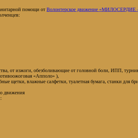
манитарной помощи от
Волонтерское движение «МИЛОСЕРДИ
олченцев:
ства, от изжоги, обезболивающие от головной боли, ИПП, тур
противоожоговая «Апполо» ),
ные щетки, влажные салфетки, туалетная бумага, станки для брить
го движения
: