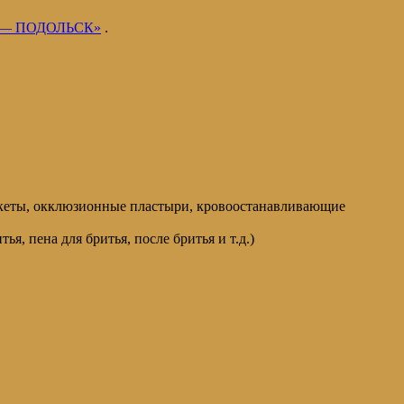
Е — ПОДОЛЬСК»
.
никеты, окклюзионные пластыри, кровоостанавливающие
я, пена для бритья, после бритья и т.д.)