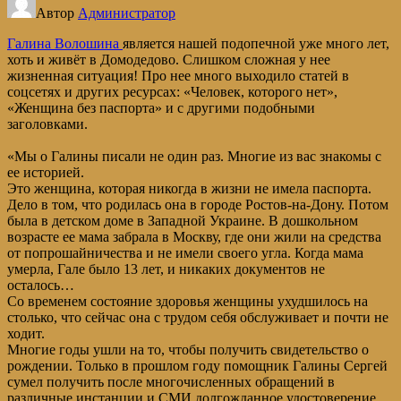
Автор
Администратор
Галина Волошина
является нашей подопечной уже много лет,
хоть и живёт в Домодедово. Слишком сложная у нее
жизненная ситуация! Про нее много выходило статей в
соцсетях и других ресурсах: «Человек, которого нет»,
«Женщина без паспорта» и с другими подобными
заголовками.
«Мы о Галины писали не один раз. Многие из вас знакомы с
ее историей.
Это женщина, которая никогда в жизни не имела паспорта.
Дело в том, что родилась она в городе Ростов-на-Дону. Потом
была в детском доме в Западной Украине. В дошкольном
возрасте ее мама забрала в Москву, где они жили на средства
от попрошайничества и не имели своего угла. Когда мама
умерла, Гале было 13 лет, и никаких документов не
осталось…
Со временем состояние здоровья женщины ухудшилось на
столько, что сейчас она с трудом себя обслуживает и почти не
ходит.
Многие годы ушли на то, чтобы получить свидетельство о
рождении. Только в прошлом году помощник Галины Сергей
сумел получить после многочисленных обращений в
различные инстанции и СМИ долгожданное удостоверение,