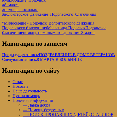
#Милосердие_Подольск
#8_марта
#помощь_пожилым
#волонтерское_движение_Подольского_благочиния
"Милосердие - Подольск"
Волонтерского движения
Подольского благочиния
Масленица Подольск
Подольское
благочиние
помощь пожилым
празднование 8 марта
Навигация по записям
Предыдущая запись:
ПОЗДРАВЛЕНИЕ В ДОМЕ ВЕТЕРАНОВ
Следующая запись:
8 МАРТА В БОЛЬНИЦЕ
Навигация по сайту
О нас
Новости
Наша деятельность
Нужна помощь
Полезная информация
— Лавка добра
— Помощь бездомным
— ПОИСК ПРОПАВШИХ (ДЕТЕЙ, СТАРИКОВ,