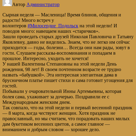
Автор
Администратор
Сырная неделя — Масленица! Время блинов, общения и
радости! Много встреч у
волонтеров
#Милосердие_Подольск
на этой недели! И
поводов много: навещаем наших «старичков».
Зашли проведать старых друзей Николая Павловича и Татьяну
Яковлевну, давно не виделись. Знаем, что не легко им сейчас
приходится — годы, болезни… Всегда они нам рады, зовут в
гости. Слушаем рассказы-воспоминания и попадаем в
прошлое. Интересно, уходить не хочется!
У нашей Валентины Степановны на этой недели День
рождения, 98 лет! В своем почтенном возрасте ее трудно
назвать «бабушкой». Эта интересная элегантная дама в
брусничном платье пишет стихи и сама готовит угощения для
гостей.
Побывали у очаровательной Инны Артемьевны, которая
болея сама, ухаживает за дочерью. Поздравили ее с
Международным женским днем.
Так совпало, что на этой недели и первый весенний праздник
— 8 марта, когда чествуют женщин. Хотя праздник не
православный, но мы считаем, что порадовать наших милых
дам букетиком весенних цветов, а самое главное —
вниманием и добрым словом — хорошее дело.