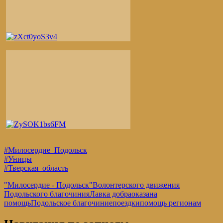
#Милосердие_Подольск
#Уницы
#Тверская_область
"Милосердие - Подольск"
Волонтерского движения
Подольского благочиния
Лавка добра
оказана
помощь
Подольское благочиние
поездки
помощь регионам