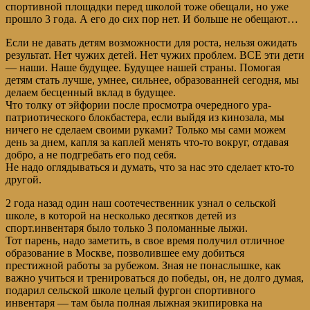
спортивной площадки перед школой тоже обещали, но уже
прошло 3 года. А его до сих пор нет. И больше не обещают…
Если не давать детям возможности для роста, нельзя ожидать
результат. Нет чужих детей. Нет чужих проблем. ВСЕ эти дети
— наши. Наше будущее. Будущее нашей страны. Помогая
детям стать лучше, умнее, сильнее, образованней сегодня, мы
делаем бесценный вклад в будущее.
Что толку от эйфории после просмотра очередного ура-
патриотического блокбастера, если выйдя из кинозала, мы
ничего не сделаем своими руками? Только мы сами можем
день за днем, капля за каплей менять что-то вокруг, отдавая
добро, а не подгребать его под себя.
Не надо оглядываться и думать, что за нас это сделает кто-то
другой.
2 года назад один наш соотечественник узнал о сельской
школе, в которой на несколько десятков детей из
спорт.инвентаря было только 3 поломанные лыжи.
Тот парень, надо заметить, в свое время получил отличное
образование в Москве, позволившее ему добиться
престижной работы за рубежом. Зная не понаслышке, как
важно учиться и тренироваться до победы, он, не долго думая,
подарил сельской школе целый фургон спортивного
инвентаря — там была полная лыжная экипировка на