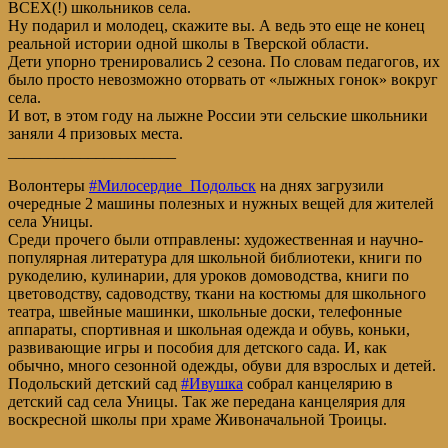
ВСЕХ(!) школьников села.
Ну подарил и молодец, скажите вы. А ведь это еще не конец
реальной истории одной школы в Тверской области.
Дети упорно тренировались 2 сезона. По словам педагогов, их
было просто невозможно оторвать от «лыжных гонок» вокруг
села.
И вот, в этом году на лыжне России эти сельские школьники
заняли 4 призовых места.
_____________________
Волонтеры
#Милосердие_Подольск
на днях загрузили
очередные 2 машины полезных и нужных вещей для жителей
села Уницы.
Среди прочего были отправлены: художественная и научно-
популярная литература для школьной библиотеки, книги по
рукоделию, кулинарии, для уроков домоводства, книги по
цветоводству, садоводству, ткани на костюмы для школьного
театра, швейные машинки, школьные доски, телефонные
аппараты, спортивная и школьная одежда и обувь, коньки,
развивающие игры и пособия для детского сада. И, как
обычно, много сезонной одежды, обуви для взрослых и детей.
Подольский детский сад
#Ивушка
собрал канцелярию в
детский сад села Уницы. Так же передана канцелярия для
воскресной школы при храме Живоначальной Троицы.