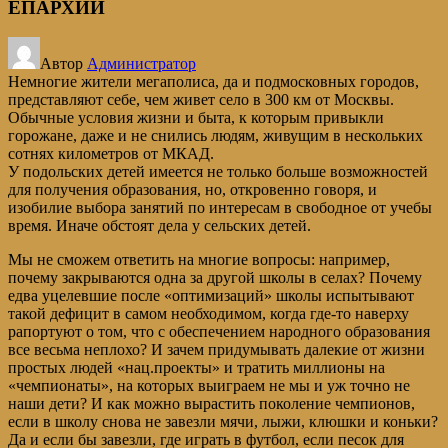
ЕПАРХИИ
Автор
Администратор
Немногие жители мегаполиса, да и подмосковных городов,
представляют себе, чем живет село в 300 км от Москвы.
Обычные условия жизни и быта, к которым привыкли
горожане, даже и не снились людям, живущим в нескольких
сотнях километров от МКАД.
У подольских детей имеется не только больше возможностей
для получения образования, но, откровенно говоря, и
изобилие выбора занятий по интересам в свободное от учебы
время. Иначе обстоят дела у сельских детей.
Мы не сможем ответить на многие вопросы: например,
почему закрываются одна за другой школы в селах? Почему
едва уцелевшие после «оптимизаций» школы испытывают
такой дефицит в самом необходимом, когда где-то наверху
рапортуют о том, что с обеспечением народного образования
все весьма неплохо? И зачем придумывать далекие от жизни
простых людей «нац.проекты» и тратить миллионы на
«чемпионаты», на которых выиграем не мы и уж точно не
наши дети? И как можно вырастить поколение чемпионов,
если в школу снова не завезли мячи, лыжи, клюшки и коньки?
Да и если бы завезли, где играть в футбол, если песок для