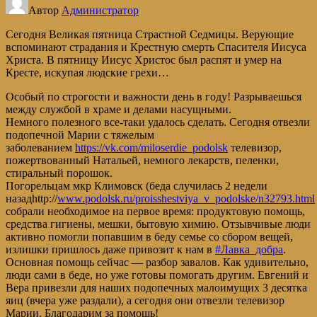
Автор
Администратор
Сегодня Великая пятница Страстной Седмицы. Верующие
вспоминают страдания и Крестную смерть Спасителя Иисуса
Христа. В пятницу Иисус Христос был распят и умер на
Кресте, искупая людские грехи…
Особый по строгости и важности день в году! Разрываешься
между службой в храме и делами насущными.
Немного полезного все-таки удалось сделать. Сегодня отвезли
подопечной Марии с тяжелым
заболеванием
https://vk.com/miloserdie_podolsk
телевизор,
пожертвованный Натальей, немного лекарств, пеленки,
стиральный порошок.
Погорельцам мкр Климовск (беда случилась 2 недели
назадhttp://
www.podolsk.ru/proisshestviya_v_podolske/n32793.html
собрали необходимое на первое время: продуктовую помощь,
средства гигиены, мешки, бытовую химию. Отзывчивые люди
активно помогли попавшим в беду семье со сбором вещей,
излишки пришлось даже привозит к нам в
#Лавка_добра
.
Основная помощь сейчас — разбор завалов. Как удивительно,
люди сами в беде, но уже готовы помогать другим. Евгений и
Вера привезли для наших подопечных малоимущих 3 десятка
яиц (вчера уже раздали), а сегодня они отвезли телевизор
Марии. Благодарим за помощь!