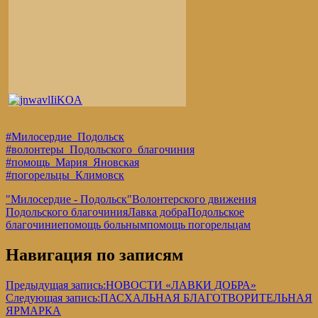
#Милосердие_Подольск
#волонтеры_Подольского_благочиния
#помощь_Мария_Яновская
#погорельцы_Климовск
"Милосердие - Подольск"
Волонтерского движения
Подольского благочиния
Лавка добра
Подольское
благочиние
помощь больным
помощь погорельцам
Навигация по записям
Предыдущая запись:
НОВОСТИ «ЛАВКИ ДОБРА»
Следующая запись:
ПАСХАЛЬНАЯ БЛАГОТВОРИТЕЛЬНАЯ
ЯРМАРКА