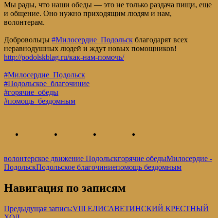
Мы рады, что наши обеды — это не только раздача пищи, еще
и общение. Оно нужно приходящим людям и нам,
волонтерам.
Добровольцы
#Милосердие_Подольск
благодарят всех
неравнодушных людей и ждут новых помощников!
http://podolskblag.ru/как-нам-помочь/
#Милосердие_Подольск
#Подольское_благочиние
#горячие_обеды
#помощь_бездомным
волонтерское движение Подольск
горячие обеды
Милосердие -
Подольск
Подольское благочиние
помощь бездомным
Навигация по записям
Предыдущая запись:
VIII ЕЛИСАВЕТИНСКИЙ КРЕСТНЫЙ
ХОД