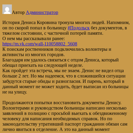
Автор
Администратор
История Дениса Коровина тронула многих людей. Напомним,
он по скорой попал в больницу
#Подольск
без документов, в
тяжелом состоянии, с частичной потерей памяти.
О нем мы рассказывали ранее:
https://m.vk.com/wall-110058802_5608
К поискам роственников подключились волонтеры и
активисты из многих городов.
Благодаря им удалось связаться с отцом Дениса, который
обещал приехать на следующей неделе.
Как пройдет эта встреча, мы не знаем. Денис не видел отца
больше 2 лет. Но мы надеемся, что в сложившейся ситуации
забудутся старые обиды и разногласия. И парень, который в
данный момент не может ходить, будет выписан из больницы
не на улицу.
Продолжаются попытки восстановить документы Денису.
Волонтерами и руководством больницы написано несколько
заявлений в полицию с просьбой выехать к обездвиженному
человеку для написания необходимых справок. Но по
законодательству утративший паспорт гражданин обязан сам
лично явиться в отделение. А это на данный момент