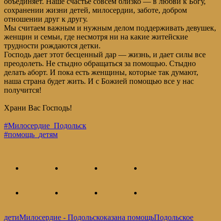
объединяет. Наше счастье совсем близко — в любви к Богу,
сохранении жизни детей, милосердии, заботе, добром
отношении друг к другу.
Мы считаем важным и нужным делом поддерживать девушек,
женщин и семьи, где несмотря ни на какие житейские
трудности рождаются детки.
Господь дает этот бесценный дар — жизнь, и дает силы все
преодолеть. Не стыдно обращаться за помощью. Стыдно
делать аборт. И пока есть женщины, которые так думают,
наша страна будет жить. И с Божией помощью все у нас
получится!
Храни Вас Господь!
#Милосердие_Подольск
#помощь_детям
дети
Милосердие - Подольск
оказана помощь
Подольское