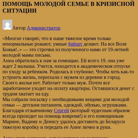
ПОМОЩЬ МОЛОДОЙ СЕМЬЕ В КРИЗИСНОЙ
СИТУАЦИИ
Автор
Администратор
«Многие говорят, что в наше тяжелое время только
ненормальные рожают, умные
#аборт
делают. На все Воля
Божья!..» — это строчки из полученного нами от 19-летней
молодой мамы письма.
Анна обратилась к нам за помощью. Ей всего 19, она уже
ждет 2 малыша. Учится, находится в академическом отпуске
по уходу за ребенком. Родилась в глубинке. Чтобы хоть как-то
устроить жизнь, переехали с мужем из деревни в город.
Своего жилья нет. Работает только муж. Почти все
заработанное уходит на оплату квартиры. Оставшихся денег с
трудом хватает на еду.
Мы собрали посылку с необходимыми вещами для молодой
семьи — детским питанием, одеждой, обувью, игрушками.
Благодаря отзывчивому
Сергей
(который чудесным образом
всегда приходит на помощь вовремя!) и его помощникам
Марине, Вадиму и Денису удалось доставить до Беларуси
тяжелую коробку и передать ее Анне лично в руки.