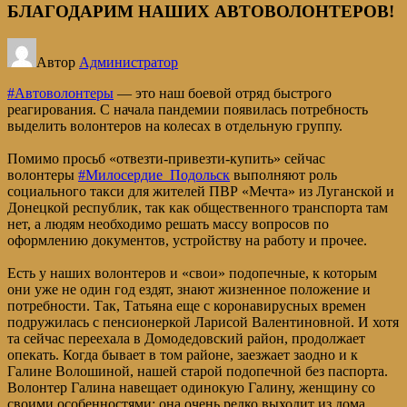
БЛАГОДАРИМ НАШИХ АВТОВОЛОНТЕРОВ!
Автор
Администратор
#Автоволонтеры
— это наш боевой отряд быстрого
реагирования. С начала пандемии появилась потребность
выделить волонтеров на колесах в отдельную группу.
Помимо просьб «отвезти-привезти-купить» сейчас
волонтеры
#Милосердие_Подольск
выполняют роль
социального такси для жителей ПВР «Мечта» из Луганской и
Донецкой республик, так как общественного транспорта там
нет, а людям необходимо решать массу вопросов по
оформлению документов, устройству на работу и прочее.
Есть у наших волонтеров и «свои» подопечные, к которым
они уже не один год ездят, знают жизненное положение и
потребности. Так, Татьяна еще с коронавирусных времен
подружилась с пенсионеркой Ларисой Валентиновной. И хотя
та сейчас переехала в Домодедовский район, продолжает
опекать. Когда бывает в том районе, заезжает заодно и к
Галине Волошиной, нашей старой подопечной без паспорта.
Волонтер Галина навещает одинокую Галину, женщину со
своими особенностями: она очень редко выходит из дома,