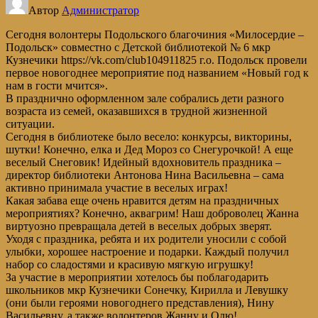
Автор
Администратор
Сегодня волонтеры Подольского благочиния «Милосердие –
Подольск» совместно с Детской библиотекой № 6 мкр
Кузнечики https://vk.com/club104911825 г.о. Подольск провели
первое новогоднее мероприятие под названием «Новый год к
нам в гости мчится».
В празднично оформленном зале собрались дети разного
возраста из семей, оказавшихся в трудной жизненной
ситуации.
Сегодня в библиотеке было весело: конкурсы, викторины,
шутки! Конечно, елка и Дед Мороз со Снегурочкой! А еще
веселый Снеговик! Идейный вдохновитель праздника –
директор библиотеки Антонова Нина Васильевна – сама
активно принимала участие в веселых играх!
Какая забава еще очень нравится детям на праздничных
мероприятиях? Конечно, аквагрим! Наш доброволец Жанна
виртуозно превращала детей в веселых добрых зверят.
Уходя с праздника, ребята и их родители уносили с собой
улыбки, хорошее настроение и подарки. Каждый получил
набор со сладостями и красивую мягкую игрушку!
За участие в мероприятии хотелось бы поблагодарить
школьников мкр Кузнечики Сонечку, Кирилла и Левушку
(они были героями новогоднего представления), Нину
Васильевну, а также волонтеров Жанну и Олю!